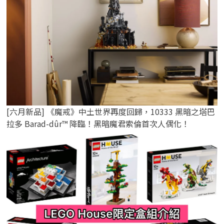
[六月新品] 《魔戒》中土世界再度回歸，10333 黑暗之塔巴
拉多 Barad-dûr™ 降臨！黑暗魔君索倫首次人偶化！