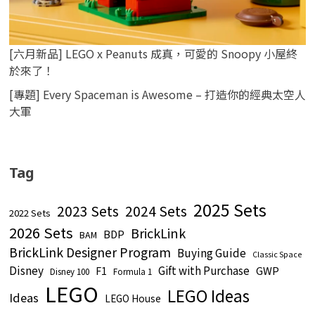
[六月新品] LEGO x Peanuts 成真，可愛的 Snoopy 小屋終
於來了！
[專題] Every Spaceman is Awesome – 打造你的經典太空人
大軍
Tag
2025 Sets
2023 Sets
2024 Sets
2022 Sets
2026 Sets
BrickLink
BDP
BAM
BrickLink Designer Program
Buying Guide
Classic Space
Disney
Gift with Purchase
GWP
F1
Disney 100
Formula 1
LEGO
LEGO Ideas
Ideas
LEGO House