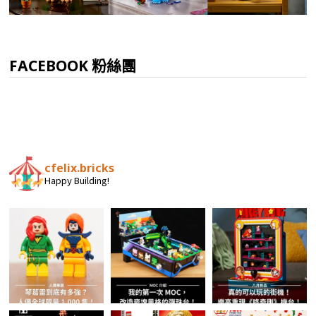
FACEBOOK 粉絲團
cfelix.bricks
Happy Building!