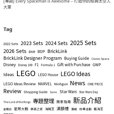
[專題] Every Spaceman is Awesome – 打造你的經典太空人
大軍
Tag
2025 Sets
2023 Sets
2024 Sets
2022 Sets
2026 Sets
BrickLink
BDP
BAM
BrickLink Designer Program
Buying Guide
Classic Space
Disney
Gift with Purchase
GWP
F1
Disney 100
Formula 1
LEGO
LEGO Ideas
Ideas
LEGO House
News
LEGO Ideas Review
MARVEL
ONE PIECE
Minifigure
Review
Star Wars
Shopping Guide
Star Wars Day
Sonic
新品介紹
專題整理
敗家指南
The Lord of the Rings
滿額禮
星際大戰
海賊王
航海王
樂高之家
漫威
粉專活動
星戰日