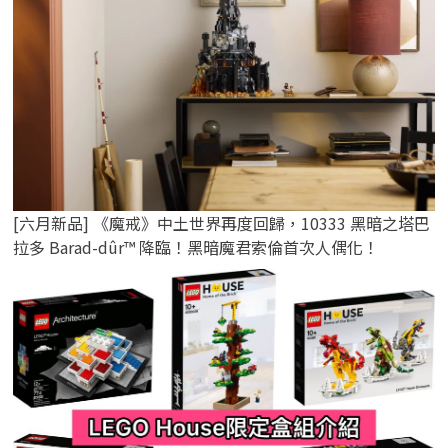
[六月新品] 《魔戒》中土世界再度回歸，10333 黑暗之塔巴
拉多 Barad-dûr™ 降臨！黑暗魔君索倫首次人偶化！