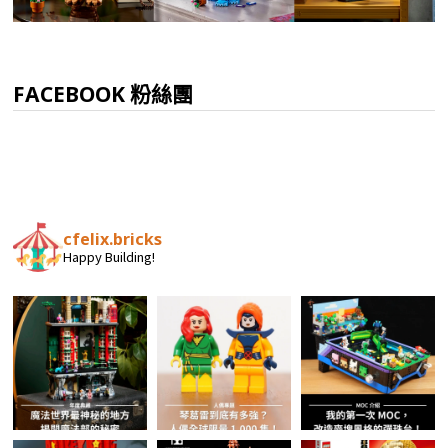
FACEBOOK 粉絲團
cfelix.bricks
Happy Building!