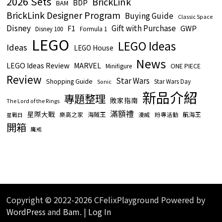
2026 Sets
BrickLink
BDP
BAM
BrickLink Designer Program
Buying Guide
Classic Space
Disney
Gift with Purchase
GWP
F1
Disney 100
Formula 1
LEGO
LEGO Ideas
Ideas
LEGO House
News
LEGO Ideas Review
MARVEL
ONE PIECE
Minifigure
Review
Star Wars
Shopping Guide
Star Wars Day
Sonic
新品介紹
專題整理
敗家指南
The Lord of the Rings
滿額禮
星際大戰
海賊王
航海王
樂高之家
漫威
粉專活動
星戰日
開箱
魔戒
Copyright © 2022-2026 CFelixPlayground Powered by
WordPress
and
Bam
. |
Log In