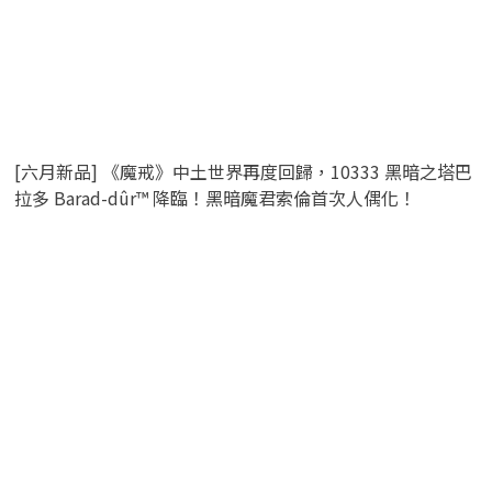
[六月新品] 《魔戒》中土世界再度回歸，10333 黑暗之塔巴
拉多 Barad-dûr™ 降臨！黑暗魔君索倫首次人偶化！