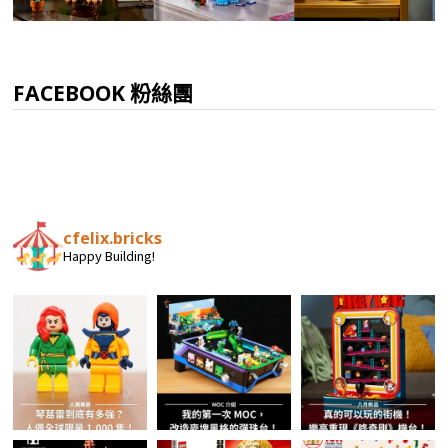
FACEBOOK 粉絲團
cfelix.bricks
Happy Building!