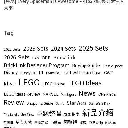
[專題] Every Spaceman is Awesome – 打造你的經典太空人
大軍
Tag
2025 Sets
2023 Sets
2024 Sets
2022 Sets
2026 Sets
BrickLink
BDP
BAM
BrickLink Designer Program
Buying Guide
Classic Space
Disney
Gift with Purchase
GWP
F1
Disney 100
Formula 1
LEGO
LEGO Ideas
Ideas
LEGO House
News
LEGO Ideas Review
MARVEL
ONE PIECE
Minifigure
Review
Star Wars
Shopping Guide
Star Wars Day
Sonic
新品介紹
專題整理
敗家指南
The Lord of the Rings
滿額禮
星際大戰
海賊王
航海王
樂高之家
漫威
粉專活動
星戰日