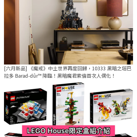
[六月新品] 《魔戒》中土世界再度回歸，10333 黑暗之塔巴
拉多 Barad-dûr™ 降臨！黑暗魔君索倫首次人偶化！