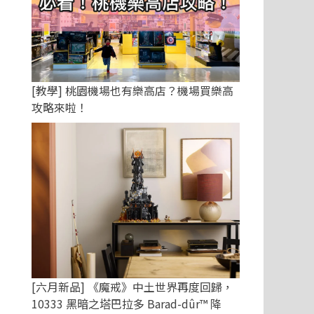
[教學] 桃園機場也有樂高店？機場買樂高
攻略來啦！
[六月新品] 《魔戒》中土世界再度回歸，
10333 黑暗之塔巴拉多 Barad-dûr™ 降