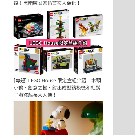
臨！黑暗魔君索倫首次人偶化！
[專題] LEGO House 限定盒組介紹 – 木頭
小鴨、創意之樹、射出成型鑄模機和紅鬍
子海盜船長大人偶！