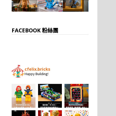
FACEBOOK 粉絲團
cfelix.bricks
Happy Building!