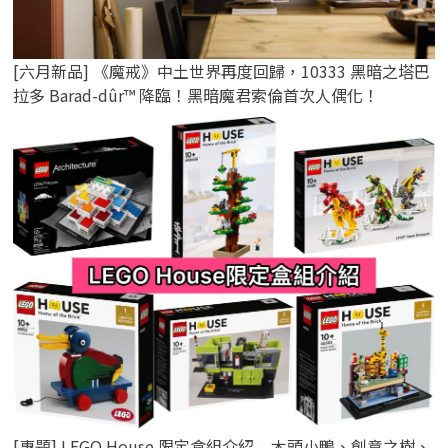
[六月新品] 《魔戒》中土世界再度回歸，10333 黑暗之塔巴
拉多 Barad-dûr™ 降臨！黑暗魔君索倫首次人偶化！
[專題] LEGO House 限定盒組介紹 – 木頭小鴨、創意之樹、