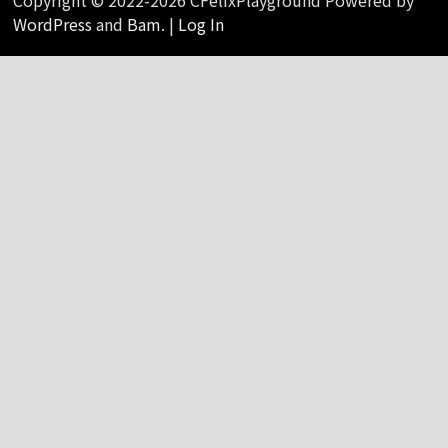
WordPress
and
Bam
. |
Log In