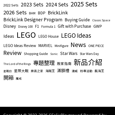
2025 Sets
2023 Sets
2024 Sets
2022 Sets
2026 Sets
BrickLink
BDP
BAM
BrickLink Designer Program
Buying Guide
Classic Space
Disney
Gift with Purchase
GWP
F1
Disney 100
Formula 1
LEGO
LEGO Ideas
Ideas
LEGO House
News
LEGO Ideas Review
MARVEL
ONE PIECE
Minifigure
Review
Star Wars
Shopping Guide
Star Wars Day
Sonic
新品介紹
專題整理
敗家指南
The Lord of the Rings
滿額禮
星際大戰
海賊王
航海王
樂高之家
漫威
粉專活動
星戰日
開箱
魔戒
Copyright © 2022-2026 CFelixPlayground Powered by