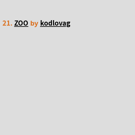
21.
ZOO
kodlovag
by