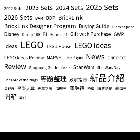
2025 Sets
2023 Sets
2024 Sets
2022 Sets
2026 Sets
BrickLink
BDP
BAM
BrickLink Designer Program
Buying Guide
Classic Space
Disney
Gift with Purchase
GWP
F1
Disney 100
Formula 1
LEGO
LEGO Ideas
Ideas
LEGO House
News
LEGO Ideas Review
MARVEL
ONE PIECE
Minifigure
Review
Star Wars
Shopping Guide
Star Wars Day
Sonic
新品介紹
專題整理
敗家指南
The Lord of the Rings
滿額禮
星際大戰
海賊王
航海王
樂高之家
漫威
粉專活動
星戰日
開箱
魔戒