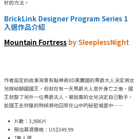
好的方法。
BrickLink Designer Program Series 1
入選作品介紹
Mountain Fortress
by SleeplessNight
作者設定的故事背景有點神奇XD黑鷹國的男爵大人決定將女
兒嫁給獅國國王，但就在有一天男爵大人意外身亡之後，國
王就娶了另外一位男爵夫人。被拋棄的女兒決定自己動手，
趁國王去狩獵的時候將他囚禁在山中旳秘密城堡中……
片數：3,986片
預估募資價格：US$349.99
7隻人偶