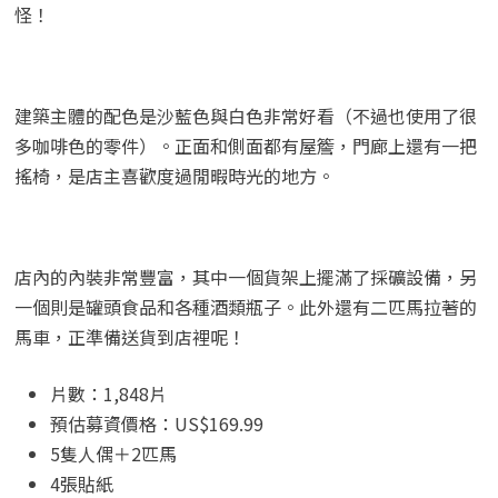
怪！
建築主體的配色是沙藍色與白色非常好看（不過也使用了很
多咖啡色的零件）。正面和側面都有屋簷，門廊上還有一把
搖椅，是店主喜歡度過閒暇時光的地方。
店內的內裝非常豐富，其中一個貨架上擺滿了採礦設備，另
一個則是罐頭食品和各種酒類瓶子。此外還有二匹馬拉著的
馬車，正準備送貨到店裡呢！
片數：1,848片
預估募資價格：US$169.99
5隻人偶＋2匹馬
4張貼紙