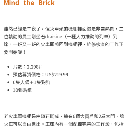
Mind_the_Brick
雖然已經是午夜了，但火車頭的機棚裡面還是非常熱鬧，二
位執勤的員工剛坐著draisine（一種人力推動的列車）到
達，一班又一班的火車即將回到機棚裡，維修檢查的工作正
要開始呢！
片數：2,298片
預估募資價格：US$219.99
6隻人偶＋1隻狗狗
10張貼紙
老火車頭機棚是由磚石砌成，擁有6個大窗戶和2扇大門，讓
火車可以自由進出。車庫內有一個配備完善的工作設，包括