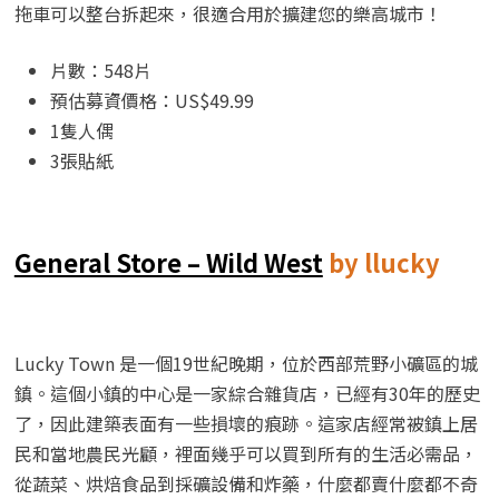
拖車可以整台拆起來，很適合用於擴建您的樂高城市！
片數：548片
預估募資價格：US$49.99
1隻人偶
3張貼紙
General Store – Wild West
by llucky
Lucky Town 是一個19世紀晚期，位於西部荒野小礦區的城
鎮。這個小鎮的中心是一家綜合雜貨店，已經有30年的歷史
了，因此建築表面有一些損壞的痕跡。這家店經常被鎮上居
民和當地農民光顧，裡面幾乎可以買到所有的生活必需品，
從蔬菜、烘焙食品到採礦設備和炸藥，什麼都賣什麼都不奇