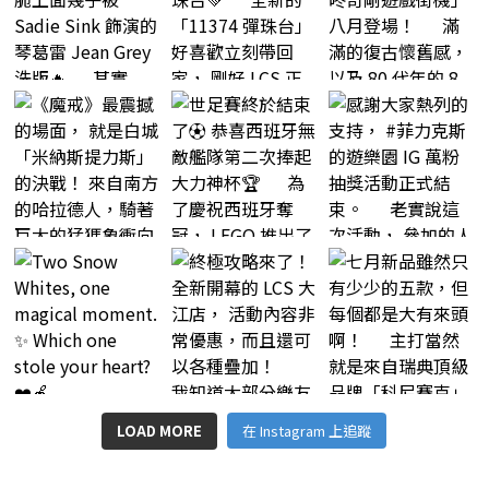
LOAD MORE
在 Instagram 上追蹤