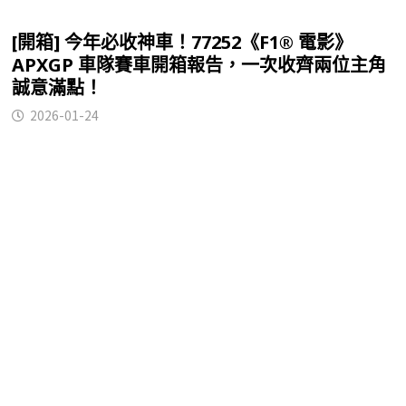
[八月新品] 音速小子 Sonic the Hedgehog 索
尼克系列：全新塔爾斯/納克/夏特小人偶、超級
索尼克終於現身
2024-07-31