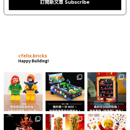
LOAD MORE
在 Instagram 上追蹤
TAGGED
2024 SETS
LEGO
NEWS
X-MANSION