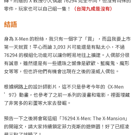
零件，玩家也可以自己組一隻！
（台灣九成是沒有）
結語
身為 X-Men 的粉絲，我只有一個字了「買」，而且我要上市
第一天就買！平心而論 3,093 片可能還是有點太小，不過
76294 的模組化功能可以讓你輕易地往上擴建。人偶部分很
有誠意，雖然還是有一些遺珠之憾像是歡歡、藍魔鬼、魔形
女等等，但也許他們有機會出現在之後的漫威人偶包。
根據網路上的設計師影片，這不只是參考今年的《X-Men
’97》動畫，也參考了之前一系列的漫畫和電影，裡面埋藏
了非常多的彩蛋等大家去發崛。
預告一下之後將會寫這組「76294 X-Men: The X-Mansion」
的開箱文，請大家持續鎖定菲力克斯的遊樂園！好了已經凌
晨三點了該睡了！