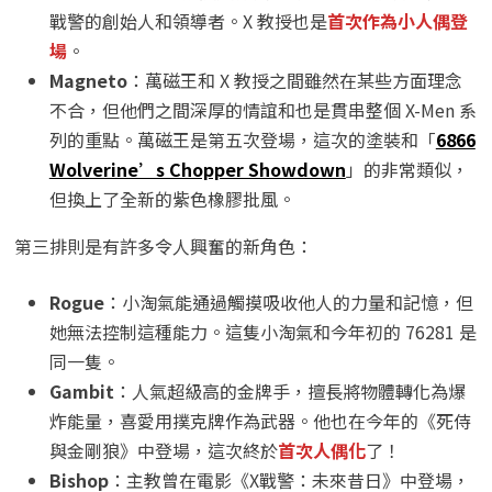
戰警的創始人和領導者。X 教授也是
首次作為小人偶登
場
。
Magneto
：萬磁王和 X 教授之間雖然在某些方面理念
不合，但他們之間深厚的情誼和也是貫串整個 X-Men 系
列的重點。萬磁王是第五次登場，這次的塗裝和「
6866
Wolverine’s Chopper Showdown
」的非常類似，
但換上了全新的紫色橡膠批風。
第三排則是有許多令人興奮的新角色：
Rogue
：小淘氣能通過觸摸吸收他人的力量和記憶，但
她無法控制這種能力。這隻小淘氣和今年初的 76281 是
同一隻。
Gambit
：人氣超級高的金牌手，擅長將物體轉化為爆
炸能量，喜愛用撲克牌作為武器。他也在今年的《死侍
與金剛狼》中登場，這次終於
首次人偶化
了！
Bishop
：主教曾在電影《X戰警：未來昔日》中登場，