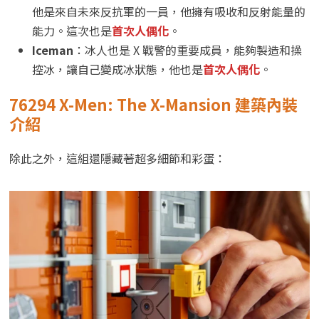
他是來自未來反抗軍的一員，他擁有吸收和反射能量的
能力。這次也是
首次人偶化
。
Iceman
：冰人也是 X 戰警的重要成員，能夠製造和操
控冰，讓自己變成冰狀態，他也是
首次人偶化
。
76294 X-Men: The X-Mansion 建築內裝
介紹
除此之外，這組還隱藏著超多細節和彩蛋：