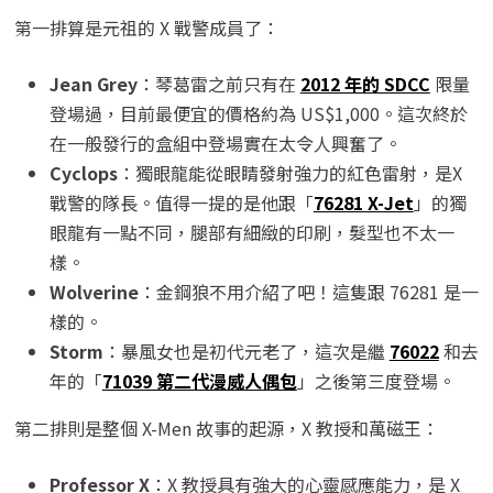
第一排算是元祖的 X 戰警成員了：
Jean Grey
：琴葛雷之前只有在
2012 年的 SDCC
限量
登場過，目前最便宜的價格約為 US$1,000。這次終於
在一般發行的盒組中登場實在太令人興奮了。
Cyclops
：獨眼龍能從眼睛發射強力的紅色雷射，是X
戰警的隊長。值得一提的是他跟「
76281 X-Jet
」的獨
眼龍有一點不同，腿部有細緻的印刷，髮型也不太一
樣。
Wolverine
：金鋼狼不用介紹了吧！這隻跟 76281 是一
樣的。
Storm
：暴風女也是初代元老了，這次是繼
76022
和去
年的「
71039 第二代漫威人偶包
」之後第三度登場。
第二排則是整個 X-Men 故事的起源，X 教授和萬磁王：
Professor X
：X 教授具有強大的心靈感應能力，是 X