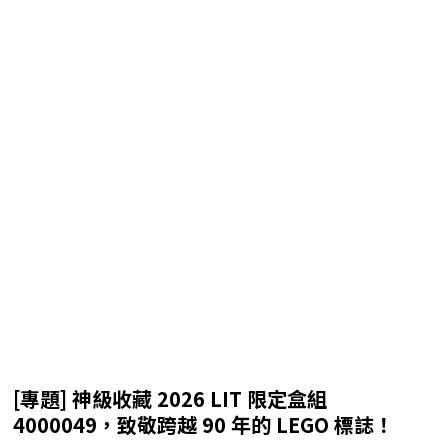
[專題] 神級收藏 2026 LIT 限定盒組
4000049，致敬跨越 90 年的 LEGO 標誌！
如果您喜歡我的文章，歡迎留下您的郵件訂閱新文章，或者
來我的
Facebook
、
Instagram
或
Threads
帳號按個讚
吧！
有在使用 Discord 的朋友，也歡迎
加入我的頻道
！
訂閱最新內容
立刻訂閱，最新消息不漏接
!