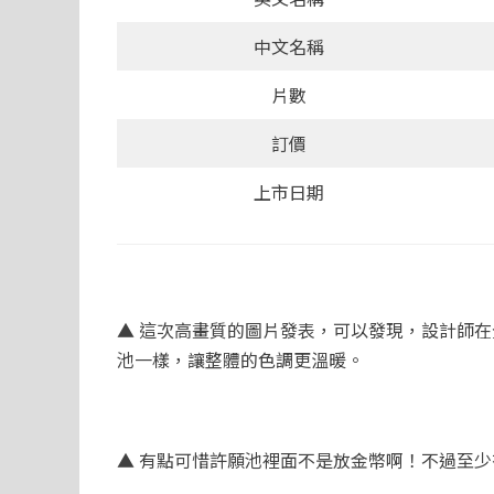
中文名稱
片數
訂價
上市日期
▲ 這次高畫質的圖片發表，可以發現，設計師
池一樣，讓整體的色調更溫暖。
▲ 有點可惜許願池裡面不是放金幣啊！不過至