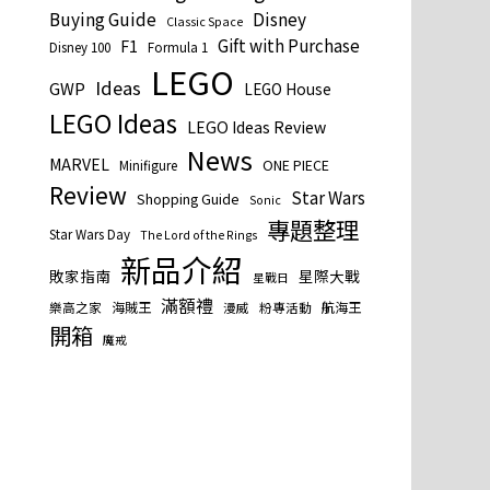
Buying Guide
Disney
Classic Space
Gift with Purchase
F1
Disney 100
Formula 1
LEGO
Ideas
GWP
LEGO House
LEGO Ideas
LEGO Ideas Review
News
MARVEL
ONE PIECE
Minifigure
Review
Star Wars
Shopping Guide
Sonic
專題整理
Star Wars Day
The Lord of the Rings
新品介紹
敗家指南
星際大戰
星戰日
滿額禮
海賊王
航海王
樂高之家
漫威
粉專活動
開箱
魔戒