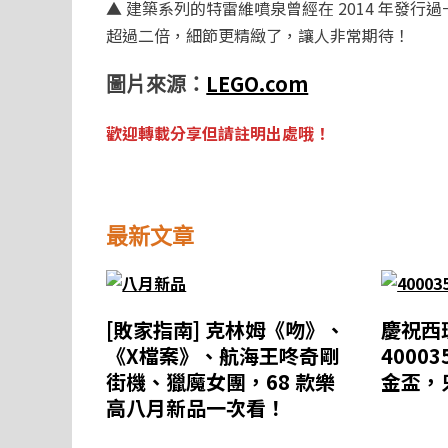
▲ 建築系列的特雷維噴泉曾經在 2014 年發
超過二倍，細節更精緻了，讓人非常期待！
LEGO.com
圖片來源：
歡迎轉載分享但請註明出處哦！
最新文章
[敗家指南] 克林姆《吻》、
慶祝西
《X檔案》、航海王咚奇剛
4000
街機、獵魔女團，68 款樂
金盃，
高八月新品一次看！