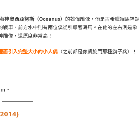
海神
奧西亞努斯（Oceanus）
的雄偉雕像，他是古希臘羅馬神
的戰車，前方水中則有兩位僕從引導著海馬。在他的左右則是象
神雕像，還原度非常高！
裡面引入完整大小的小人偶
（之前都是像凱旋門那種旗子兵）！
 cm。
2014)