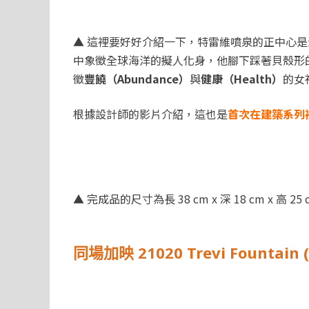
▲ 這裡要好好介紹一下，特雷維噴泉的正中心是
中象徵全球海洋的擬人化身，他腳下踩著貝殼形
徵
豐饒（Abundance）
與
健康（Health）
的女
根據設計師的影片介紹，這也是
首次在建築系列
▲ 完成品的尺寸為長 38 cm x 深 18 cm x 高 25
同場加映 21020 Trevi Fountain (