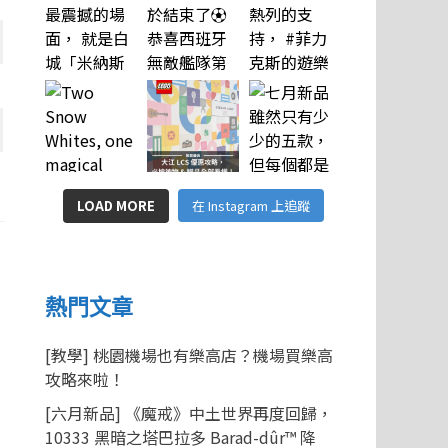
LOAD MORE
在 Instagram 上追蹤
熱門文章
[教學] 桃園機場也有樂高店？機場買樂高
攻略來啦！
[六月新品] 《魔戒》中土世界再度回歸，
10333 黑暗之塔巴拉多 Barad-dûr™ 降