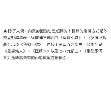
▲ 除了人偶，內頁的圖鑑也是超棒的！目錄的編排方式是依
照星戰編年表，從前傳三部曲到《瑕疵小隊》、《反抗軍起
義》以及《俠盜一號》，再接上第四五六部曲。最後則是
《曼德洛人》、《亞蘇卡》以及七八九部曲。《重建銀河
系》是樂高自製的內容就放在最後面。