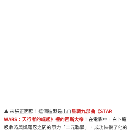
▲ 來張正面照！這個造型是出自
星戰九部曲《STAR
WARS：天行者的崛起》裡的西斯大帝
！在電影中，白卜庭
吸收芮與凱羅忍之間的原力「二元聯繫」，成功恢復了他的