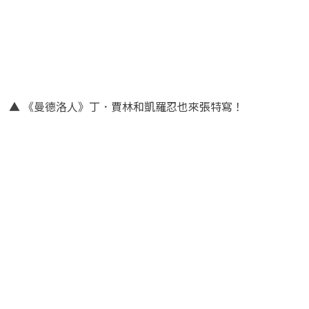
▲ 《曼德洛人》丁．賈林和凱羅忍也來張特寫！