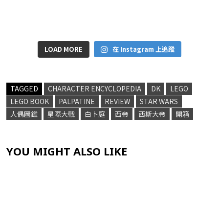
LOAD MORE
在 Instagram 上追蹤
TAGGED
CHARACTER ENCYCLOPEDIA
DK
LEGO
LEGO BOOK
PALPATINE
REVIEW
STAR WARS
人偶圖鑑
星際大戰
白卜庭
西帝
西斯大帝
開箱
YOU MIGHT ALSO LIKE