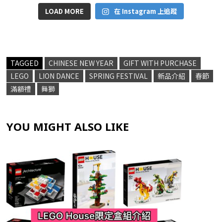
LOAD MORE
在 Instagram 上追蹤
TAGGED
CHINESE NEW YEAR
GIFT WITH PURCHASE
LEGO
LION DANCE
SPRING FESTIVAL
新品介紹
春節
滿額禮
舞獅
YOU MIGHT ALSO LIKE