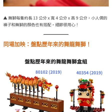
▲ 舞獅每隻約長 13 公分 x 寬 4 公分 x 高 9 公分，小人偶的
褲子和舞獅的顏色也有搭配，細節很用心！
同場加映：盤點歷年來的舞龍舞獅！