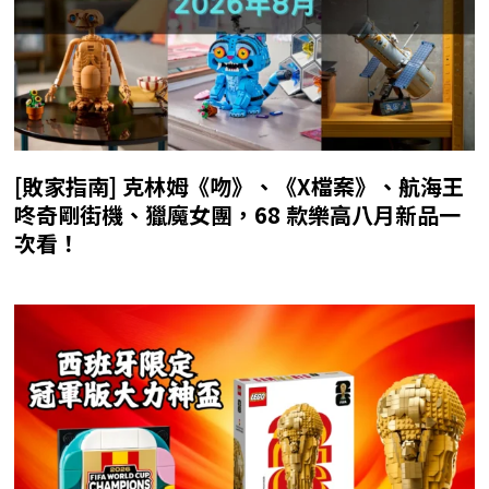
[敗家指南] 克林姆《吻》、《X檔案》、航海王
咚奇剛街機、獵魔女團，68 款樂高八月新品一
次看！