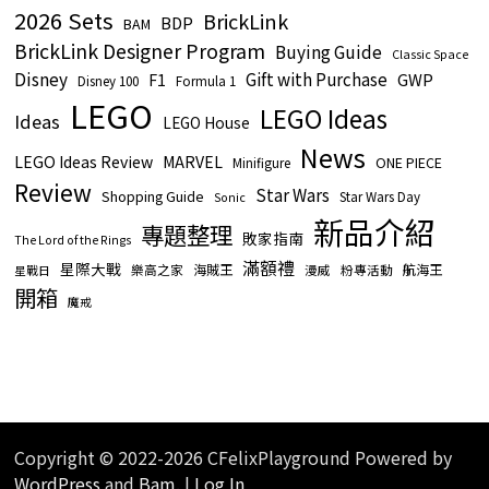
2026 Sets
BrickLink
BDP
BAM
BrickLink Designer Program
Buying Guide
Classic Space
Disney
Gift with Purchase
GWP
F1
Disney 100
Formula 1
LEGO
LEGO Ideas
Ideas
LEGO House
News
LEGO Ideas Review
MARVEL
ONE PIECE
Minifigure
Review
Star Wars
Shopping Guide
Star Wars Day
Sonic
新品介紹
專題整理
敗家指南
The Lord of the Rings
滿額禮
星際大戰
海賊王
航海王
樂高之家
漫威
粉專活動
星戰日
開箱
魔戒
Copyright © 2022-2026 CFelixPlayground Powered by
WordPress
and
Bam
. |
Log In