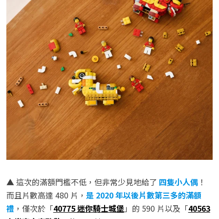
▲ 這次的滿額門檻不低，但非常少見地給了
四隻小人偶
！
而且片數高達 480 片，
是 2020 年以後片數第三多的滿額
禮
，僅次於「
40775 迷你騎士城堡
」的 590 片以及「
40563