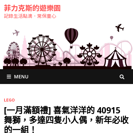
菲力克斯的遊樂園
記錄生活點滴．常保童心
MENU
LEGO
[一月滿額禮] 喜氣洋洋的 40915
舞獅，多達四隻小人偶，新年必收
的一組！