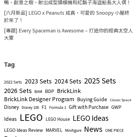
鴨、創意之樹、射出成型鑄模機和紅鬍子海盜船長大人偶！
[六月新品] LEGO x Peanuts 成真，可愛的 Snoopy 小屋終
於來了！
[專題] Every Spaceman is Awesome – 打造你的經典太空人
大軍
Tag
2025 Sets
2023 Sets
2024 Sets
2022 Sets
2026 Sets
BrickLink
BDP
BAM
BrickLink Designer Program
Buying Guide
Classic Space
Disney
Gift with Purchase
GWP
F1
Disney 100
Formula 1
LEGO
LEGO Ideas
Ideas
LEGO House
News
LEGO Ideas Review
MARVEL
ONE PIECE
Minifigure