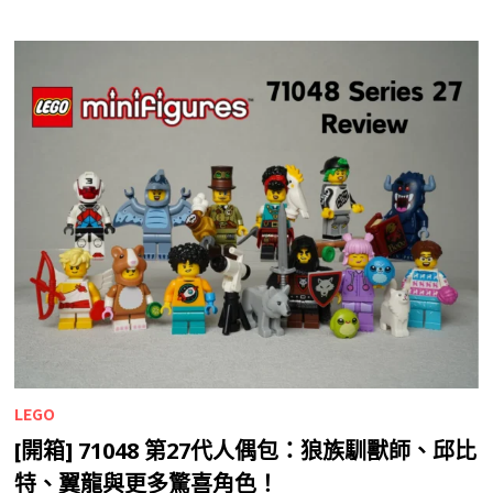
LEGO
[開箱] 71048 第27代人偶包：狼族馴獸師、邱比
特、翼龍與更多驚喜角色！