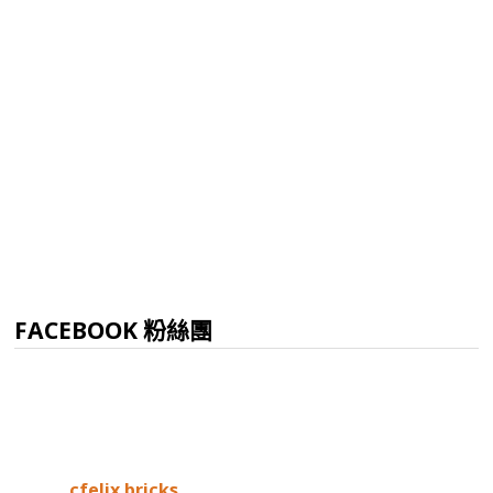
FACEBOOK 粉絲團
cfelix.bricks