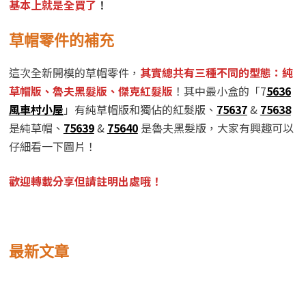
基本上就是全買了
！
草帽零件的補充
這次全新開模的草帽零件，
其實總共有三種不同的型態：純
草帽版、魯夫黑髮版、傑克紅髮版
！其中最小盒的「7
5636
風車村小屋
」有純草帽版和獨佔的紅髮版、
75637
&
75638
是純草帽、
75639
&
75640
是魯夫黑髮版，大家有興趣可以
仔細看一下圖片！
歡迎轉載分享但請註明出處哦！
最新文章