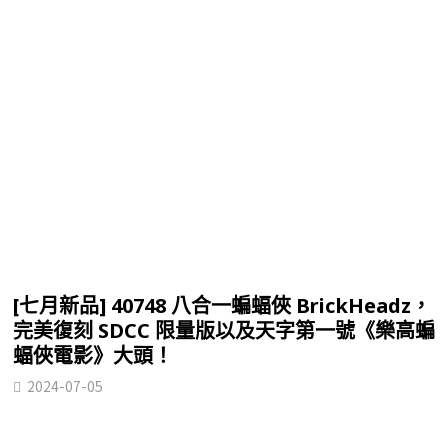
[七月新品] 40748 八合一蝙蝠俠 BrickHeadz，
完美復刻 SDCC 限量版以及天字第一號《樂高蝙
蝠俠電影》大頭！
2024-07-05