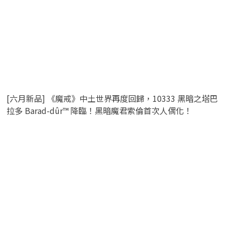
[六月新品] 《魔戒》中土世界再度回歸，10333 黑暗之塔巴
拉多 Barad-dûr™ 降臨！黑暗魔君索倫首次人偶化！