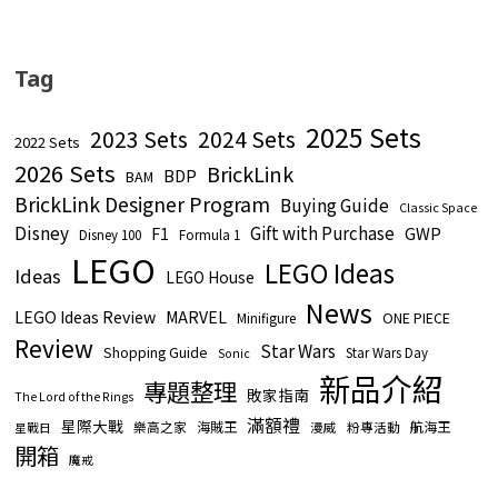
Tag
2025 Sets
2023 Sets
2024 Sets
2022 Sets
2026 Sets
BrickLink
BDP
BAM
BrickLink Designer Program
Buying Guide
Classic Space
Disney
Gift with Purchase
GWP
F1
Disney 100
Formula 1
LEGO
LEGO Ideas
Ideas
LEGO House
News
LEGO Ideas Review
MARVEL
ONE PIECE
Minifigure
Review
Star Wars
Shopping Guide
Star Wars Day
Sonic
新品介紹
專題整理
敗家指南
The Lord of the Rings
滿額禮
星際大戰
海賊王
航海王
樂高之家
漫威
粉專活動
星戰日
開箱
魔戒