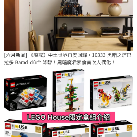
[六月新品] 《魔戒》中土世界再度回歸，10333 黑暗之塔巴
拉多 Barad-dûr™ 降臨！黑暗魔君索倫首次人偶化！