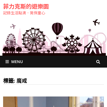
菲力克斯的遊樂園
記錄生活點滴．常保童心
MENU
魔戒
標籤: