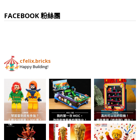
FACEBOOK 粉絲團
cfelix.bricks
Happy Building!